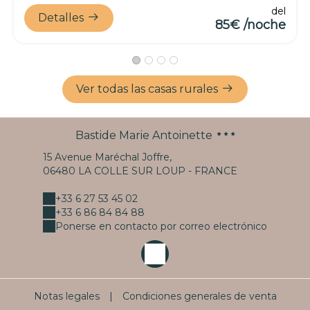
del
Detalles
85€ /noche
Ver todas las casas rurales
Bastide Marie Antoinette
15 Avenue Maréchal Joffre,
06480 LA COLLE SUR LOUP - FRANCE
+33 6 27 53 45 02
+33 6 86 84 84 88
Ponerse en contacto por correo electrónico
Notas legales
|
Condiciones generales de venta