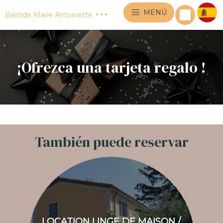
MENÚ
Bastide Marie Antoinette
¡Ofrezca una tarjeta regalo !
También puede reservar
LOCATION LINGE DE MAISON /