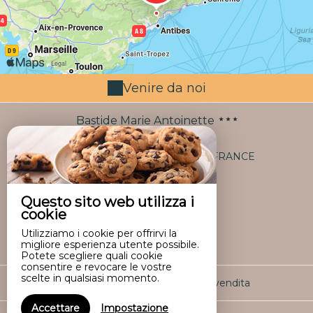
Venire da noi
Bastide Marie Antoinette
15 Avenue Maréchal Joffre,
06480 LA COLLE SUR LOUP - FRANCE
+33 6 27 53 45 02
+33 6 86 84 84 88
Questo sito web utilizza i
cookie
Contattare per smalto
Utilizziamo i cookie per offrirvi la
migliore esperienza utente possibile.
Potete scegliere quali cookie
consentire e revocare le vostre
scelte in qualsiasi momento.
Avviso legale
|
Condizioni di vendita
Accettare
Impostazione