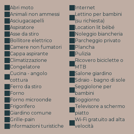
Abri moto
Internet
Animali non ammessi
Lettino per bambini
Asciugacapelli
(su richiesta)
Aspiratore
Location lit bébé
Asse da stiro
Noleggio biancheria
Bollitore elettrico
Parcheggio privato
Camere non fumatori
Plancha
Cappa aspirante
Pulizia
Climatizzazione
Ricovero biciclette o
Congelatore
MTB
Cucina - angolo
Salone giardino
cottura
Sdraio - bagno di sole
Ferro da stiro
Seggiolone per
Forno
bambini
Forno microonde
Soggiorno
Frigorifero
Televisore a schermo
Giardino comune
piatto
Grille-pain
Wi-Fi gratuito ad alta
Informazioni turistiche
velocità