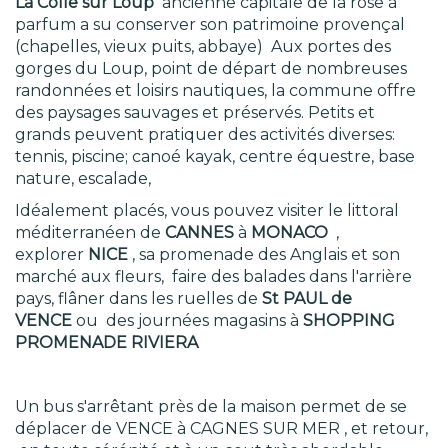
La Colle sur Loup
ancienne capitale de la rose à
parfum a su conserver son patrimoine provençal
(chapelles, vieux puits, abbaye) Aux portes des
gorges du Loup, point de départ de nombreuses
randonnées et loisirs nautiques, la commune offre
des paysages sauvages et préservés. Petits et
grands peuvent pratiquer des activités diverses:
tennis, piscine; canoé kayak, centre équestre, base
nature, escalade,
Idéalement placés, vous pouvez visiter le littoral
méditerranéen de
CANNES
à
MONACO
,
explorer
NICE
, sa promenade des Anglais et son
marché aux fleurs, faire des balades dans l'arrière
pays, flâner dans les ruelles de
St PAUL de
VENCE
ou des journées magasins à
SHOPPING
PROMENADE RIVIERA
Un bus s'arrêtant près de la maison permet de se
déplacer de VENCE à CAGNES SUR MER , et retour,