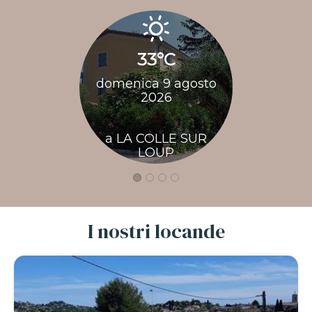
33°C
33
domenica 9 agosto
lunedì 1
2026
20
a LA COLLE SUR
a LA CO
LOUP
LO
I nostri locande