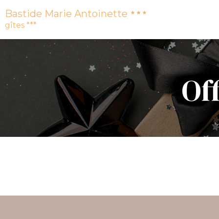
Bastide Marie Antoinette
gîtes ***
Off