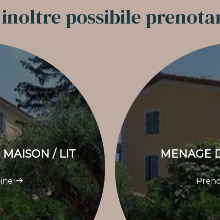
 inoltre possibile prenota
MAISON / LIT
MENAGE D
line
Preno