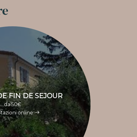
re
E FIN DE SEJOUR
da 50€
tazioni online