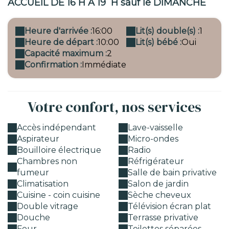
ACCUEIL DE 16 H A 19 H sauf le DIMANCHE
Heure d'arrivée :
16:00
Lit(s) double(s) :
1
Heure de départ :
10:00
Lit(s) bébé :
Oui
Capacité maximum :
2
Confirmation :
Immédiate
Votre confort, nos services
Accès indépendant
Lave-vaisselle
Aspirateur
Micro-ondes
Bouilloire électrique
Radio
Chambres non
Réfrigérateur
fumeur
Salle de bain privative
Climatisation
Salon de jardin
Cuisine - coin cuisine
Sèche cheveux
Double vitrage
Télévision écran plat
Douche
Terrasse privative
Four
Toilettes séparées